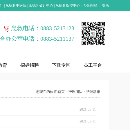
）
|
永德县中医院
|
永德县妇计中心
|
永德县疾控中心
|
乡镇医院
登录
急救电话：0883-5213123
合办公室电话：0883-5211137
教育
招标招聘
下载专区
员工平台
您现在的位置:
首页 >
护理团队
>
护理动态
2021-05-11
2021-05-11