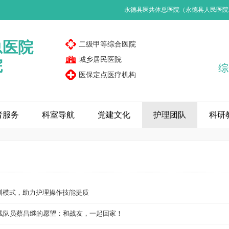
永德县医共体总医院（永德县人民医院
总医院
二级甲等综合医院
城乡居民医院
院
综
医保定点医疗机构
者服务
科室导航
党建文化
护理团队
科研
训模式，助力护理操作技能提质
一线队员蔡昌继的愿望：和战友，一起回家！