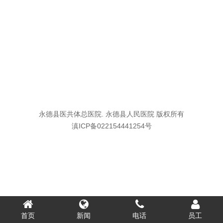
永德县医共体总医院. 永德县人民医院 版权所有
滇ICP备022154441254号
首页
新闻
电话
员工