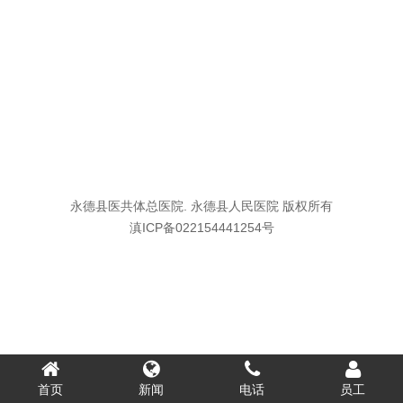
永德县医共体总医院. 永德县人民医院 版权所有
滇ICP备022154441254号
首页
新闻
电话
员工