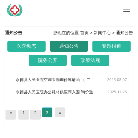
Toggl
navig
通知公告
您现在的位置:
首页 >
新闻中心
>
通知公告
医院动态
通知公告
专题报道
院务公开
政策法规
永德县人民医院空调采购询价邀请函 （ 二
2025-08-07
次 ）
永德县人民医院办公耗材供应商入围 询价邀
2025-11-26
请函
«
1
2
3
»