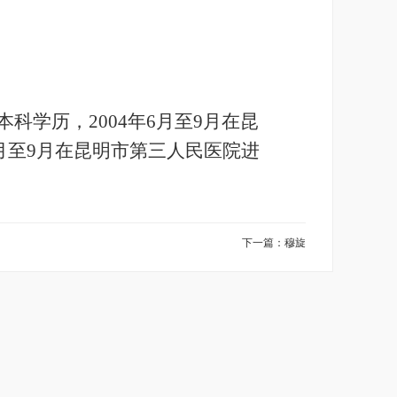
本科学历，
2004
年
6
月至
9
月在昆
月至
9
月在昆明市第三人民医院进
下一篇：穆旋