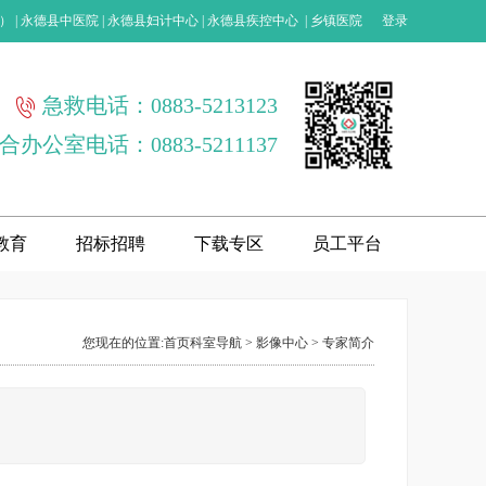
）
|
永德县中医院
|
永德县妇计中心
|
永德县疾控中心
|
乡镇医院
登录
急救电话：0883-5213123
合办公室电话：0883-5211137
教育
招标招聘
下载专区
员工平台
您现在的位置:
首页
科室导航
>
影像中心
>
专家简介