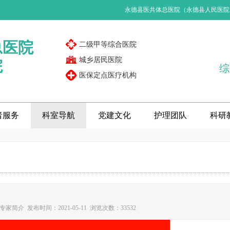
永德县医共体总医院（永德县人民医院
总医院
二级甲等综合医院
城乡居民医院
院
综
医保定点医疗机构
者服务
科室导航
党建文化
护理团队
科研
家简介 发布时间：2021-05-11 浏览次数：33532