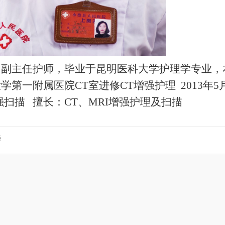
，副主任护师，毕业于昆明医科大学护理学专业，
大学第一附属医院
CT
室进修
CT
增强护理
2013
年
5
强扫描
擅长：
CT
、
MRI
增强护理及扫描
美