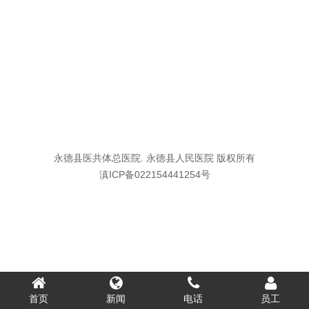
永德县医共体总医院. 永德县人民医院 版权所有
滇ICP备022154441254号
首页
新闻
电话
员工