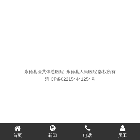
永德县医共体总医院. 永德县人民医院 版权所有
滇ICP备022154441254号
首页
新闻
电话
员工